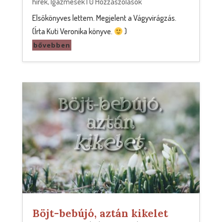
hírek
,
Igazmesék
| 0 Hozzászólások
Elsőkönyves lettem. Megjelent a Vágyvirágzás.
(Írta Kuti Veronika könyve.
)
bővebben
Böjt-bebújó, aztán kikelet