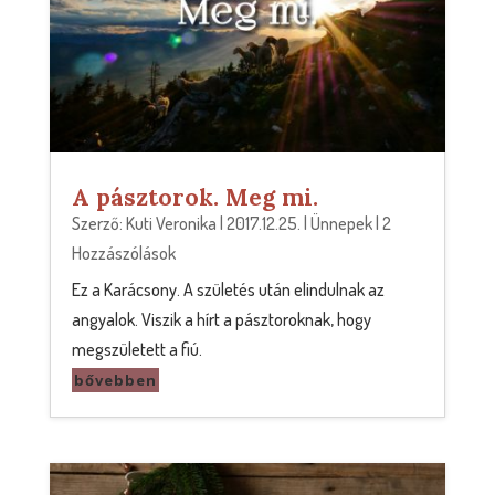
A pásztorok. Meg mi.
Szerző:
Kuti Veronika
|
2017.12.25.
|
Ünnepek
| 2
Hozzászólások
Ez a Karácsony. A születés után elindulnak az
angyalok. Viszik a hírt a pásztoroknak, hogy
megszületett a fiú.
bővebben