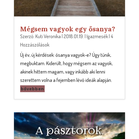
Mégsem vagyok egy ősanya?
Szerző:
Kuti Veronika
|
2018.01.19.
|
Igazmesék
| 4
Hozzászólások
Új év, új kérdések: ősanya vagyok-e? Úgy tűnik,
megbuktam. Kiderült, hogy mégsem az vagyok,
akinek hittem magam, vagy inkább aki lenni
szerettem volna a fejemben lévő ideák alapján.
bővebben