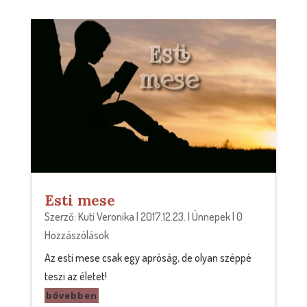
Esti mese
Szerző:
Kuti Veronika
|
2017.12.23.
|
Ünnepek
| 0
Hozzászólások
Az esti mese csak egy apróság, de olyan széppé
teszi az életet!
bővebben