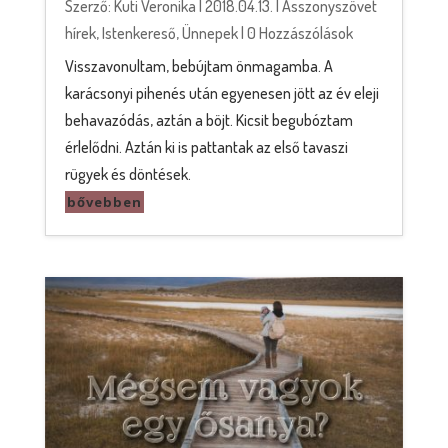
Szerző:
Kuti Veronika
|
2018.04.13.
|
Asszonyszövet
hírek
,
Istenkereső
,
Ünnepek
| 0 Hozzászólások
Visszavonultam, bebújtam önmagamba. A
karácsonyi pihenés után egyenesen jött az év eleji
behavazódás, aztán a böjt. Kicsit begubóztam
érlelődni. Aztán ki is pattantak az első tavaszi
rügyek és döntések.
bővebben