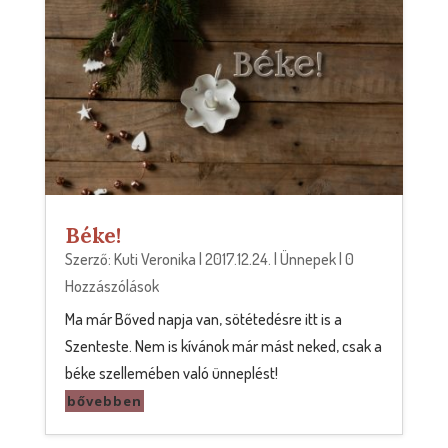
Béke!
Szerző:
Kuti Veronika
|
2017.12.24.
|
Ünnepek
| 0
Hozzászólások
Ma már Bőved napja van, sötétedésre itt is a
Szenteste. Nem is kívánok már mást neked, csak a
béke szellemében való ünneplést!
bővebben