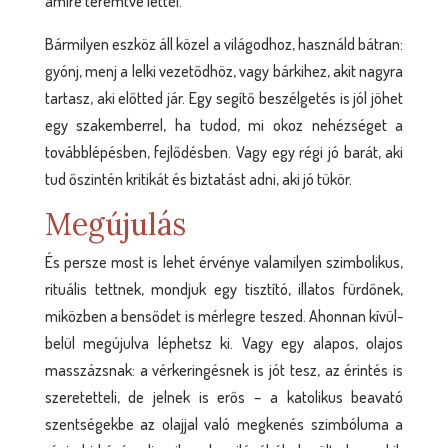
amire teremtve lettél.
Bármilyen eszköz áll közel a világodhoz, használd bátran:
gyónj, menj a lelki vezetődhöz, vagy bárkihez, akit nagyra
tartasz, aki előtted jár. Egy segítő beszélgetés is jól jöhet
egy szakemberrel, ha tudod, mi okoz nehézséget a
továbblépésben, fejlődésben. Vagy egy régi jó barát, aki
tud őszintén kritikát és biztatást adni, aki jó tükör.
Megújulás
És persze most is lehet érvénye valamilyen szimbolikus,
rituális tettnek, mondjuk egy tisztító, illatos fürdőnek,
miközben a bensődet is mérlegre teszed. Ahonnan kívül-
belül megújulva léphetsz ki. Vagy egy alapos, olajos
masszázsnak: a vérkeringésnek is jót tesz, az érintés is
szeretetteli, de jelnek is erős – a katolikus beavató
szentségekbe az olajjal való megkenés szimbóluma a