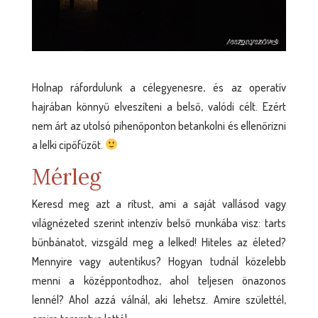
Holnap ráfordulunk a célegyenesre, és az operatív
hajrában könnyű elveszíteni a belső, valódi célt. Ezért
nem árt az utolsó pihenőponton betankolni és ellenőrizni
a lelki cipőfűzőt.
Mérleg
Keresd meg azt a rítust, ami a saját vallásod vagy
világnézeted szerint intenzív belső munkába visz: tarts
bűnbánatot, vizsgáld meg a lelked! Hiteles az életed?
Mennyire vagy autentikus? Hogyan tudnál közelebb
menni a középpontodhoz, ahol teljesen önazonos
lennél? Ahol azzá válnál, aki lehetsz. Amire születtél,