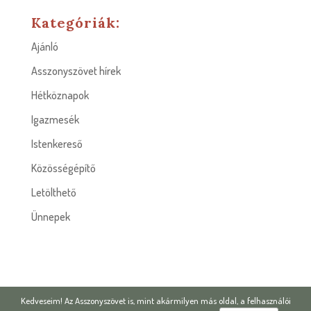
Kategóriák:
Ajánló
Asszonyszövet hírek
Hétköznapok
Igazmesék
Istenkereső
Közösségépítő
Letölthető
Ünnepek
Kedveseim! Az Asszonyszövet is, mint akármilyen más oldal, a felhasználói