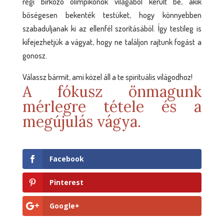
régi birkózó olimpikonok világából került be, akik
bőségesen bekenték testüket, hogy könnyebben
szabaduljanak ki az ellenfél szorításából. Így testileg is
kifejezhetjük a vágyat, hogy ne találjon rajtunk fogást a
gonosz.
Válassz bármit, ami közel áll a te spirituális világodhoz!
A fókusz önmagunk
mérlegre tétele és a
megújulás vágya.
Facebook
Pinterest
Google+