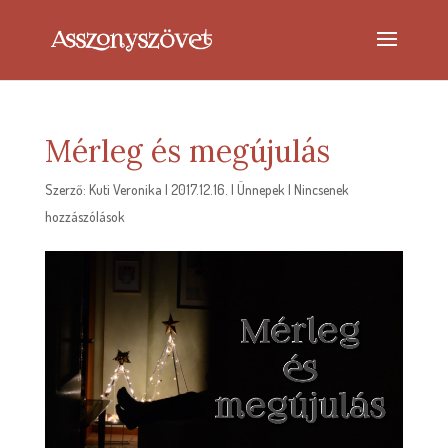
Mérleg és megújulás
Szerző:
Kuti Veronika
|
2017.12.16.
|
Ünnepek
|
Nincsenek
hozzászólások